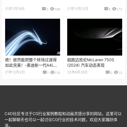
21年7月19日
21年11月12日
0
199
5
172
绝！居然能把整个转场过渡得
超跑迈凯伦McLaren 750S
如此完美！-奥迪新一代A4L汽
(2024) 汽车动态表现
车
21年12月3日
23年6月28日
1
116
0
13
C4D社区专注于CG行业案例教程和动画灵感分享的网站，这里可以
一起聊聊天也可以一起讨论CG行业的技术问题，欢迎大家踊跃体
温。