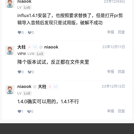
niaook
23年12月9日
LV
Lv0
influx1.4.1安装了，也按照要求替换了，但是打开pr剪
辑导入音频后发现只是试用版，破解不成功
举报
回复
0
0
大柱
niaook
23年12月11日
@
A
M
VIPIII
LVIII
Lv3
降个版本试试，反正都在文件夹里
举报
回复
0
0
niaook
大柱
23年12月13日
@
A
M
LV
Lv0
1.4.0确实可以用的，1.4.1不行
举报
回复
1
0