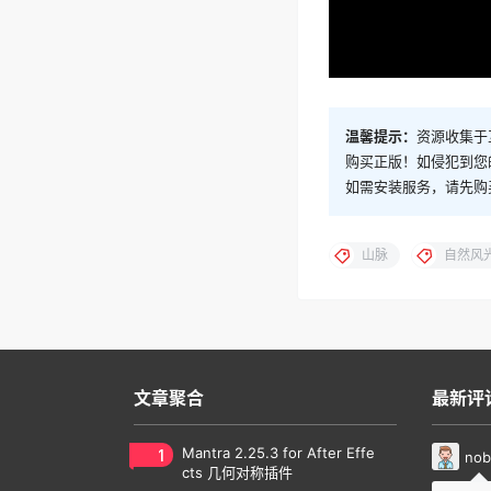
温馨提示：
资源收集于
购买正版！如侵犯到您
如需安装服务，请先购
山脉
自然风
文章聚合
最新评
1
Mantra 2.25.3 for After Effe
nob
cts 几何对称插件