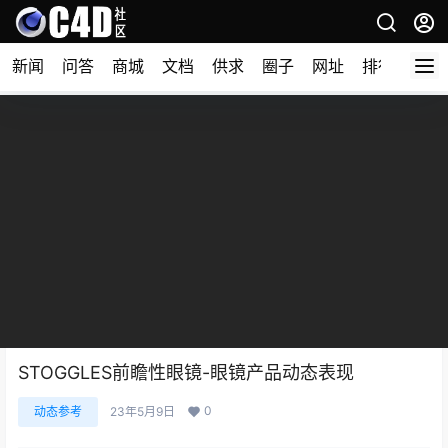
新闻
问答
商城
文档
供求
圈子
网址
排行榜
STOGGLES前瞻性眼镜-眼镜产品动态表现
0
动态参考
23年5月9日