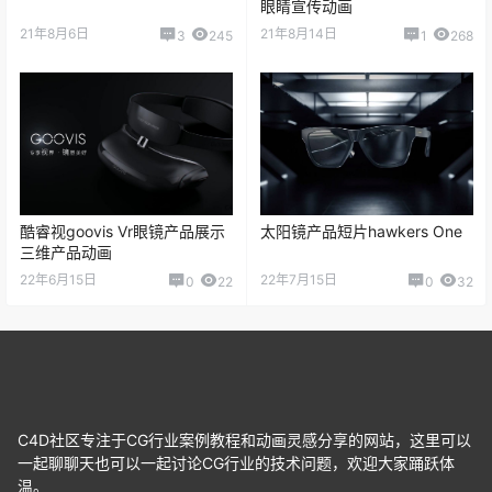
眼睛宣传动画
21年8月6日
21年8月14日
3
245
1
268
酷睿视goovis Vr眼镜产品展示
太阳镜产品短片hawkers One
三维产品动画
22年6月15日
22年7月15日
0
22
0
32
C4D社区专注于CG行业案例教程和动画灵感分享的网站，这里可以
一起聊聊天也可以一起讨论CG行业的技术问题，欢迎大家踊跃体
温。