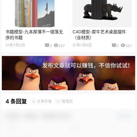
书籍模型-九本厚薄不一错落无
C4D模型-犀牛艺术桌面摆件
序的书籍
（含材质）
21年7月3日
21年7月9日
0
257
0
351
4 条回复
文章作者
管理员
A
M
欢迎您，新朋友，感谢参与互动！
确认修改