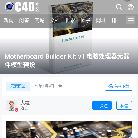
新闻
问答
商城
文档
供求
圈子
网址
排行榜
Motherboard Builder Kit v1 电脑处理器元器
件模型预设
1
元素模型
23年4月9日
前往下载
大柱
关注
私信
站长