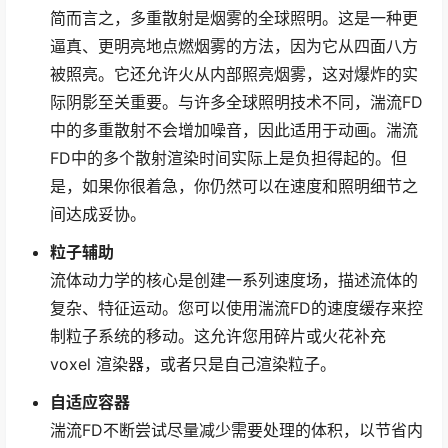
简而言之，多重散射是烟雾的全球照明。这是一种更
逼真、更明亮地点燃烟雾的方法，因为它从四面八方
被照亮。它还允许火从内部照亮烟雾，这对爆炸的实
际阴影至关重要。与许多全球照明技术不同，湍流FD
中的多重散射不会增加噪音，因此适用于动画。湍流
FD中的多个散射渲染时间实际上是负担得起的。但
是，如果你很着急，你仍然可以在速度和照明细节之
间达成妥协。
粒子辅助
流体动力学的核心是创建一系列速度场，描述流体的
复杂、特征运动。您可以使用湍流FD的速度缓存来控
制粒子系统的移动。这允许您用碎片或火花补充
voxel 渲染器，或者只是自己渲染粒子。
自适应容器
湍流FD不断尝试尽量减少需要处理的体积，以节省内