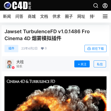
新闻
问答
商城
文档
供求
圈子
网址
排行榜
Jawset TurbulenceFD v1.0.1486 Fro
Cinema 4D 烟雾模拟插件
0
插件
23年4月2日
前往下载
大柱
关注
私信
站长