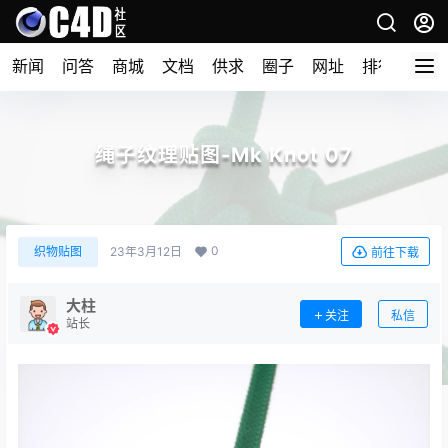
新闻
问答
商城
文档
供求
圈子
网址
排行榜
绳子纹理贴图-Mk Knot 07
0
织物贴图
23年3月12日
前往下载
大柱
关注
私信
站长