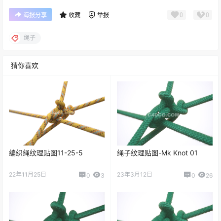
0
0
海报分享
收藏
举报
绳子
猜你喜欢
编织绳纹理贴图11-25-5
绳子纹理贴图-Mk Knot 01
22年11月25日
23年3月12日
0
3
0
26