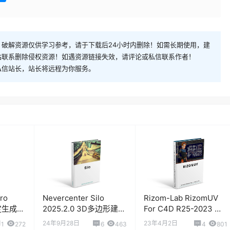
破解资源仅供学习参考，请于下载后24小时内删除！如需长期使用，建
站联系删除侵权资源！如遇资源链接失效，请评论或私信联系作者！
私信站长，站长将远程为你服务。
fro
Nevercenter Silo
Rizom-Lab RizomUV
绑定生成插
2025.2.0 3D多边形建模
For C4D R25-2023 展
UV贴图软件
UV桥接插件 汉化版
24年9月28日
23年4月2日
1
272
6
463
4
801