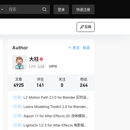
登录
快速注册
投稿
Author
关注
私信
大柱
LVIII
Lv3
VIPIII
文章
评论
关注
粉丝
4925
141
0
244
[文章]
LZ Motion Path 2.1.0 for Blender 实时运
动路径编辑插件
[文章]
Leons Modeling Toolkit 2.0 for Blender
建筑建模工具包
[文章]
Aquon 1.1 for After Effects 2D 流体模拟插
件
[文章]
LightsOn 1.0.3 for After Effects 电影级镜