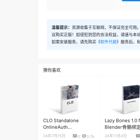
温馨提示：
资源收集于互联网，不保证完全可用。
议购买正版！如侵犯到您的合法权益，请速与本
如需安装服务，请先购买《
软件代装
》服务后，
猜你喜欢
CLO Standalone
Lazy Bones 1.0 
OnlineAuth
Blender骨骼
2025.2.236 三维服装设
件
24年7月15日
24年11月4日
0
3.7k