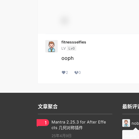
fitnessselfies
LV
Lv0
ooph
2
0
文章聚合
最新评
1
Mantra 2.25.3 for After Effe
nob
cts 几何对称插件
25年4月9日
thank 