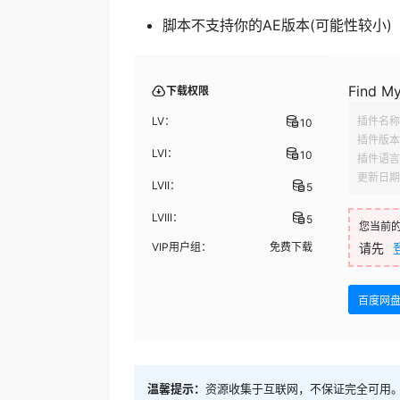
脚本不支持你的AE版本(可能性较小)
Find M
下载权限
LV：
插件名称
10
插件版本
LVI：
10
插件语言
更新日期
LVII：
5
LVIII：
5
您当前
VIP用户组：
免费下载
请先
百度网
温馨提示：
资源收集于互联网，不保证完全可用。