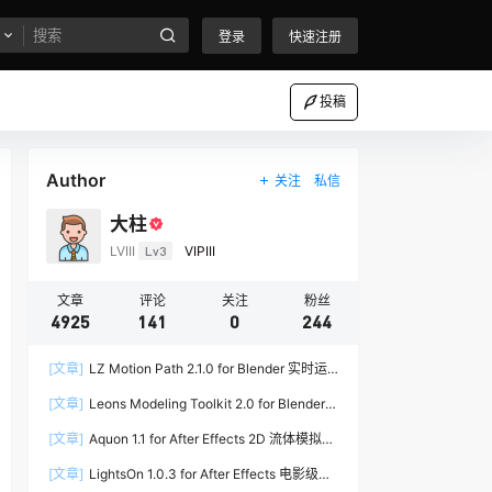
登录
快速注册
投稿
Author
关注
私信
大柱
LVIII
Lv3
VIPIII
文章
评论
关注
粉丝
4925
141
0
244
[文章]
LZ Motion Path 2.1.0 for Blender 实时运
动路径编辑插件
[文章]
Leons Modeling Toolkit 2.0 for Blender
建筑建模工具包
[文章]
Aquon 1.1 for After Effects 2D 流体模拟插
件
[文章]
LightsOn 1.0.3 for After Effects 电影级镜