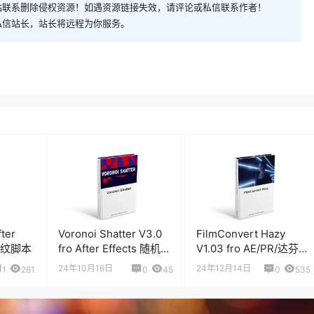
站联系删除侵权资源！如遇资源链接失效，请评论或私信联系作者！
私信站长，站长将远程为你服务。
fter
Voronoi Shatter V3.0
FilmConvert Hazy
摩尔纹脚本
fro After Effects 随机分
V1.03 fro AE/PR/达芬奇
段破碎效果脚本
梦幻柔光朦胧扩散插件
24年10月16日
24年12月14日
1
261
0
45
0
535