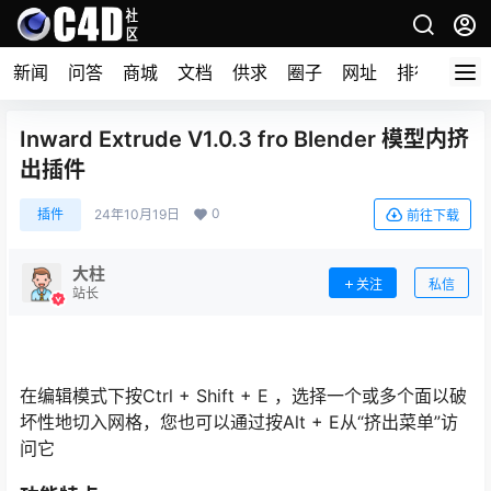
新闻
问答
商城
文档
供求
圈子
网址
排行榜
Inward Extrude V1.0.3 fro Blender 模型内挤
出插件
0
插件
24年10月19日
前往下载
大柱
关注
私信
站长
在编辑模式下按Ctrl + Shift + E ，选择一个或多个面以破
坏性地切入网格，您也可以通过按Alt + E从“挤出菜单”访
问它