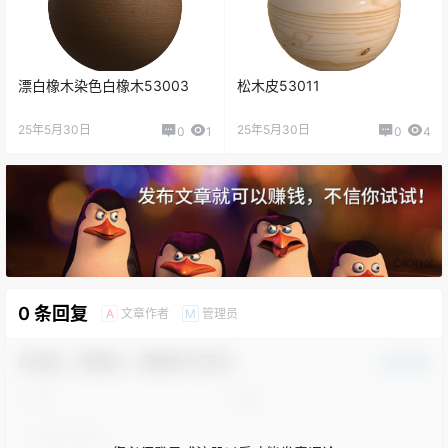
漂白橡木染色白橡木53003
松木皮53011
25年5月30日
25年5月30日
0
1
0
4
0 条回复
文章作者
管理员
A
M
欢迎您，新朋友，感谢参与互动！
确认修改