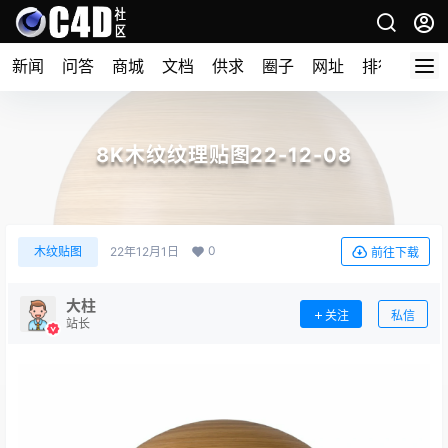
新闻
问答
商城
文档
供求
圈子
网址
排行榜
8K木纹纹理贴图22-12-08
0
木纹贴图
22年12月1日
前往下载
大柱
关注
私信
站长