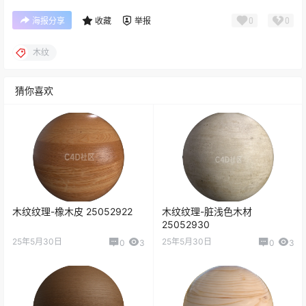
0
0
海报分享
收藏
举报
木纹
猜你喜欢
木纹纹理-橡木皮 25052922
木纹纹理-脏浅色木材
25052930
25年5月30日
25年5月30日
0
3
0
3