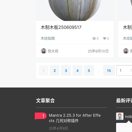
木制木板250609517
木制
木纹贴图
5
0
木纹
倪大叔
25年6月10日
/
1
2
3
4
5
...
15
文章聚合
最新评
1
Mantra 2.25.3 for After Effe
nob
cts 几何对称插件
25年4月9日
thank 