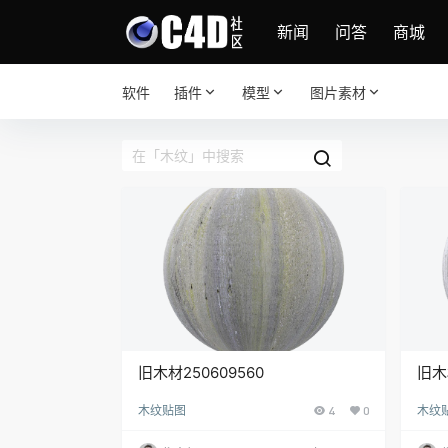
新闻
问答
商城
软件
插件
模型
图片素材
旧木材250609560
旧木材
木纹贴图
4
0
木纹