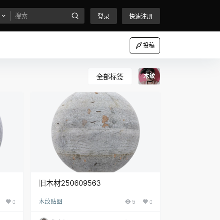
登录
快速注册
投稿
全部标签
木纹
旧木材250609563
0
木纹贴图
5
0