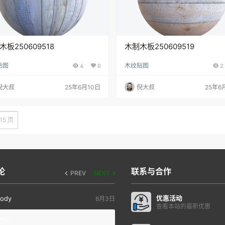
木板250609518
木制木板250609519
贴图
4
0
木纹贴图
2
倪大叔
25年6月10日
倪大叔
25年6
15 页
论
联系与合作
PREV
NEXT
优惠活动
ody
8月3日
查看本站的最新优惠
you