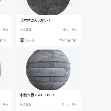
旧木材250609571
0
木纹贴图
3
0
月10日
倪大叔
25年6月10日
木制木板250609513
0
木纹贴图
10
0