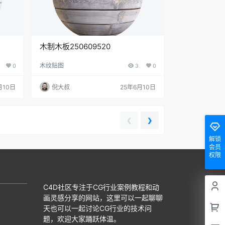
木制木板250609520
0
木纹贴图
3
0
月10日
倪大叔
25年6月10日
❮
❯
解锁
会员
权限
C4D社区专注于CG行业案例教程和动
画灵感分享的网站，这里可以一起聊聊
天也可以一起讨论CG行业的技术问
题，欢迎大家踊跃体温。