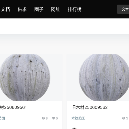
文档
供求
圈子
网址
排行榜
文章
250609561
旧木材250609562
贴图
8
0
木纹贴图
5