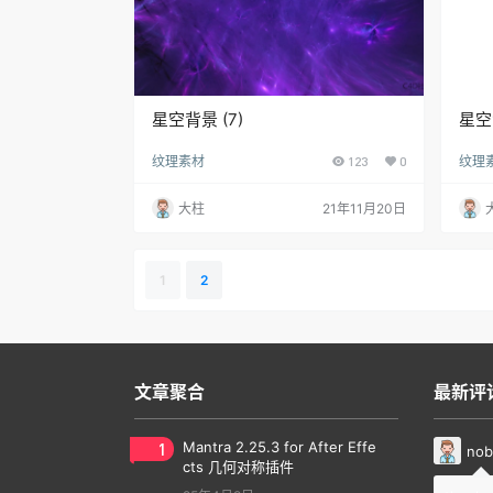
星空背景 (7)
星空
纹理素材
123
0
纹理
大柱
21年11月20日
1
2
文章聚合
最新评
1
Mantra 2.25.3 for After Effe
nob
cts 几何对称插件