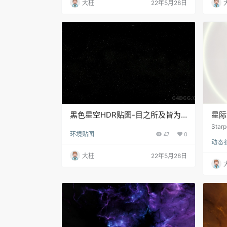
大柱
22年5月28日
黑色星空HDR贴图-目之所及皆为
星际
繁星
Sta
环境贴图
47
0
杂且
动态
个提
来说
大柱
22年5月28日
将Te
理空
家准
经常
目的
标。