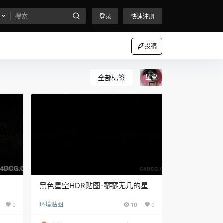
登录
快速注册
投稿
全部标签
星空
黑色星空HDR贴图-寥寥无几的星
0
环境贴图
10
0