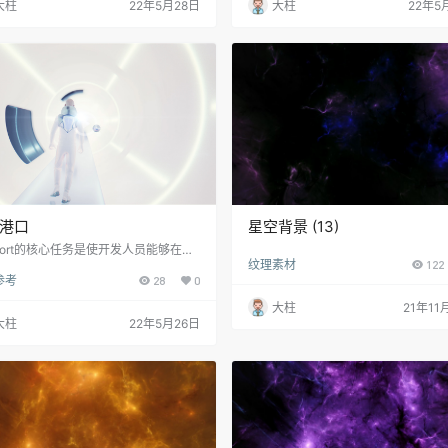
大柱
22年5月28日
大柱
22年5
港口
星空背景 (13)
rport的核心任务是使开发人员能够在复
纹理素材
122
往往未知的区块链空间中导航。对于一
参考
28
0
高了观众信任度和炒作度的视频解说员
，他们变得越来越多。作为回应，我们
大柱
21年11
ndermint的Starport平台想象成一个物
大柱
22年5月26日
间，由一名宇航员代表用户，就像航海
备发射一样。这段艺术解说视频在一个
充斥着技术术语的空间中提供了清晰的
，实现了告知观众和启发观众的双重目