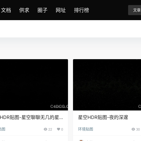
文档
供求
圈子
网址
排行榜
文章
HDR贴图-星空聊聊无几的星
星空HDR贴图-夜的深邃
贴图
22
0
环境贴图
30