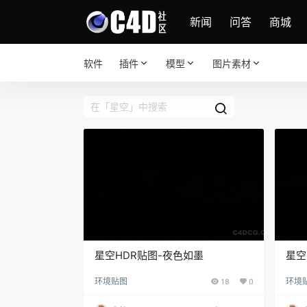
新闻
问答
商城
软件
插件
模型
图片素材
星空HDR贴图-夜色如墨
星空
星
环境贴图
18
0
环境