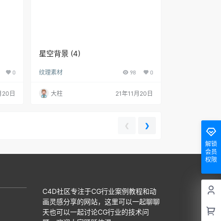
星空背景 (4)
0
纹理素材
98
0
月20日
大柱
21年11月20日
❮
❯
解锁
会员
权限
C4D社区专注于CG行业案例教程和动
画灵感分享的网站，这里可以一起聊聊
天也可以一起讨论CG行业的技术问