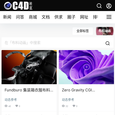
新闻
问答
商城
文档
供求
圈子
网址
排行榜
全部标签
布料动画
Fundburo 集装箱衣服布料
Zero Gravity CGI
动态设计表现
Animation Ben Fearnley 布
动态参考
动态参考
料动态表现
40
0
32
0