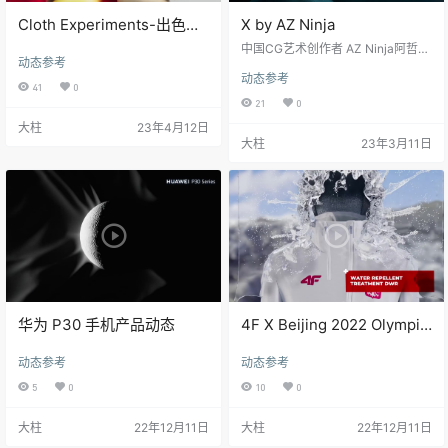
Cloth Experiments-出色的
X by AZ Ninja
布料柔体动画
中国CG艺术创作者 AZ Ninja阿哲
动态参考
最近创作了一部关于禅宗和虚拟现
动态参考
实的非商业性质短片。 “越来越流行
41
0
的虚拟现实所产生的虚拟世界让人
21
0
眩晕，那么人如何保持自身的平静
大柱
23年4月12日
与独处，我在思考这个问题时候，
大柱
23年3月11日
考虑到了禅宗 这个心灵寄处。” 创作
短片时期，我基本与外界和任何媒
体断绝联系，保持一个平和安静的
创作环境，现在，短片出来了。 制
作软件：C4D OCTANE AE MD ME
TAHUMAN， 作者链接：…
华为 P30 手机产品动态
4F X Beijing 2022 Olympic
Collection JACKET ONE
动态参考
动态参考
5
0
10
0
大柱
22年12月11日
大柱
22年12月11日