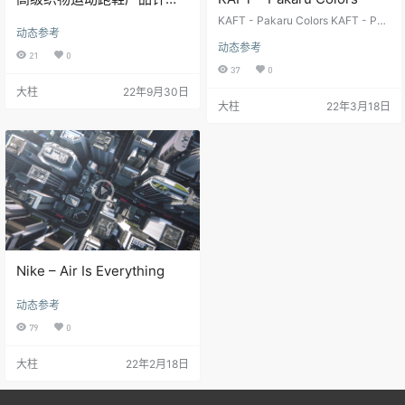
毛线动画
KAFT - Pakaru Colors KAFT - Pak
动态参考
aru Colors KAFT - Pakaru Colors
动态参考
KAFT - Pakaru Colors KAFT - Pak
21
0
aru Colors KAFT - Pakaru Colors
37
0
KAFT - Pakaru Colors KAFT - Pak
大柱
22年9月30日
aru Colors KAFT - Pakaru Colors
大柱
22年3月18日
KAFT - Paka…
Nike – Air Is Everything
动态参考
79
0
大柱
22年2月18日