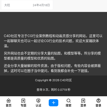
优化的 4K 跟踪和阿尔法通道蒙版，
大柱
24年4月18日
便于跟踪重叠对象。这是许多重大
更新的第一个重大更新，更多的功
能即将推出,请密切关注书生CG资源
站。Lockdown具有快速弹出窗口，
可让您轻松进行跟踪。 一切…
C4D社区专注于CG行业案例教程和动画灵感分享的网站，这里可以
一起聊聊天也可以一起讨论CG行业的技术问题，欢迎大家踊跃体
温。
另外网站也会不定期的分享大量的贴图，和模型等等。所分享的模
型都是高质量的模型和优质的贴图。
还会分享大量破解的软件资源，由于版权问题，有些内容会被屏蔽
掉，这时可以在圈子当中提问，看到我都会补充一下链接。
Copyright © 2026
C4D社区
查询 9 次，耗时 0.0719 秒
首页
专题
认证
搜索
菜单
登录