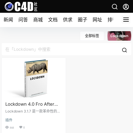
新闻
问答
商城
文档
供求
圈子
网址
排行榜
全部标签
Lockdown
Lockdown 4.0 Fro After
Effects 物体表面跟踪特效合
Lockdown 3.1.7 是一款革命性的插
成插件
件，可让您在After Effects和DaVin
插件
ci Resolve中跟踪翘曲表面。非常适
合进行美容修饰和其他先前困难的
446
0
清理工作！Lockdown 带来了高度