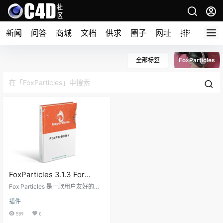
新闻
问答
商城
文档
供求
圈子
网址
排行榜
全部标签
FoxParticles
FoxParticles 3.1.3 For
Cinema 4D 粒子模拟插件
Fox Particles 是一款用户友好的插
件，可增强 Cinema 4D Thinking P
插件
articles 系统的功能，让不熟悉 Xpr
esso 的人也能轻松上手。最近的更
589
0
新引入了许多旨在提高性能和功能