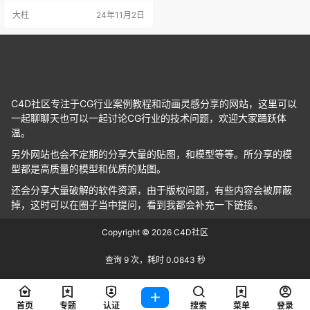
的功能，包括支持最新的 Cinema 4
大柱
24年11月2日
D 版本以及添加各种对象和参数。
用户现在可以从增强的粒子发射技
术、碰撞处理和直观的调整中受
益，同时享受简化工作流程的修
复。 功能特点 用户友好界面：专…
C4D社区专注于CG行业案例教程和动画灵感分享的网站，这里可以
一起聊聊天也可以一起讨论CG行业的技术问题，欢迎大家踊跃体
温。
另外网站也会不定期的分享大量的贴图，和模型等等。所分享的模
型都是高质量的模型和优质的贴图。
还会分享大量破解的软件资源，由于版权问题，有些内容会被屏蔽
掉，这时可以在圈子当中提问，看到我都会补充一下链接。
Copyright © 2026
C4D社区
查询 9 次，耗时 0.0843 秒
首页
专题
认证
搜索
菜单
登录