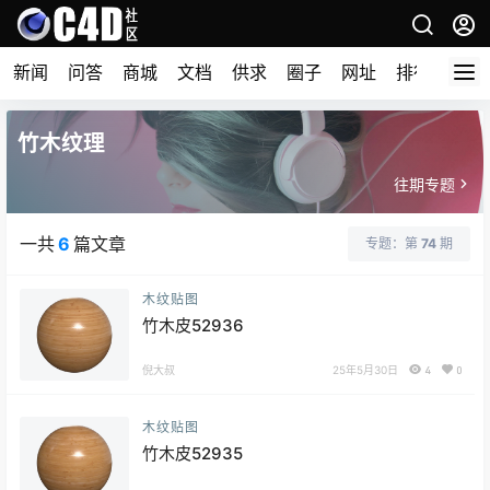
新闻
问答
商城
文档
供求
圈子
网址
排行榜
竹木纹理
往期专题
一共
6
篇文章
专题：第
74
期
木纹贴图
竹木皮52936
倪大叔
25年5月30日
4
0
木纹贴图
竹木皮52935