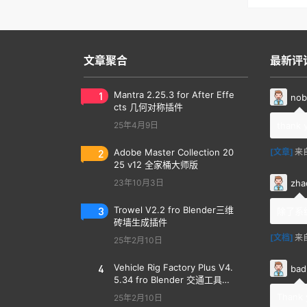
文章聚合
最新评
1
Mantra 2.25.3 for After Effe
nob
cts 几何对称插件
25年4月9日
thank 
2
Adobe Master Collection 20
[文章]
来
25 v12 全家桶大师版
zha
23年10月3日
3
Trowel V2.2 fro Blender三维
除了系
砖墙生成插件
[文档]
来
25年2月10日
4
Vehicle Rig Factory Plus V4.
bad
5.34 fro Blender 交通工具汽
车绑定插件
Thank 
25年2月10日