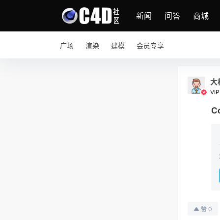
新闻
问答
商城
广场
渲染
建模
会员专享
大
VIPI
C
0
赞