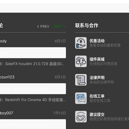
论
联系与合作
PREV
NEXT
优惠活动
ody
8月3日
查看本站的最新优惠
you
插件商城
SideFX houdini 21.0.729 高级3D特效软件
自：
在线购买付费资源
ozun123
8月3日
法律声明
本站的法律声明
统降级，还有其他解决方案吗？
在线工单
Redshift fro Cinema 4D 手动安装教程
自：
提交在线工单
boy007
7月15日
建议提交
按照您的意愿指导我们发
you. Wow, 2026 is here 😊