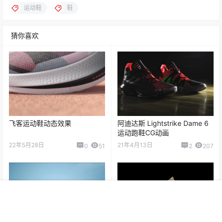
远程为你服务。
0
0
海报分享
收藏
举报
运动鞋
鞋
猜你喜欢
飞客运动鞋动态效果
阿迪达斯 Lightstrike Dame 6
运动跑鞋CG动画
22年5月28日
21年4月13日
0
51
2
207
首页
专题
认证
搜索
菜单
登录