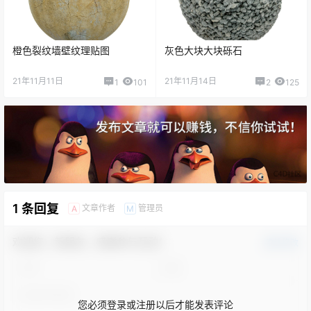
​橙色裂纹墙壁纹理贴图
灰色大块大块砾石
21年11月11日
21年11月14日
1
101
2
125
1 条回复
文章作者
管理员
A
M
欢迎您，新朋友，感谢参与互动！
确认修改
您必须登录或注册以后才能发表评论