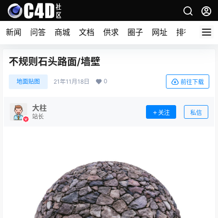
新闻
问答
商城
文档
供求
圈子
网址
排行榜
​不规则石头路面/墙壁
0
地面贴图
21年11月18日
前往下载
大柱
关注
私信
站长