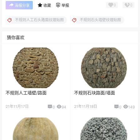
0
0
海报分享
收藏
举报
不规则人工石头路面纹理贴图
不规则石头墙壁纹理贴图
猜你喜欢
不规则人工墙壁/路面
不规则石块路面/墙面
21年11月17日
21年11月18日
0
94
0
149