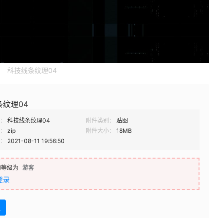
科技线条纹理04
纹理04
：
科技线条纹理04
附件类别：
贴图
：
zip
附件大小：
18MB
：
2021-08-11 19:56:50
的等级为
游客
登录
盘