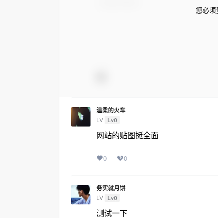
您必须
温柔的火车
LV
Lv0
网站的贴图挺全面
0
0
务实就月饼
LV
Lv0
测试一下