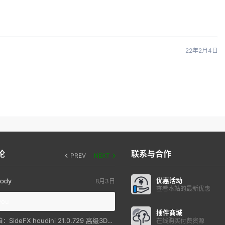
22年2月4日
论
联系与合作
PREV
NEXT
优惠活动
ody
8月3日
查看本站的最新优惠
you
插件商城
SideFX houdini 21.0.729 高级3D特效软件
自：
在线购买付费资源