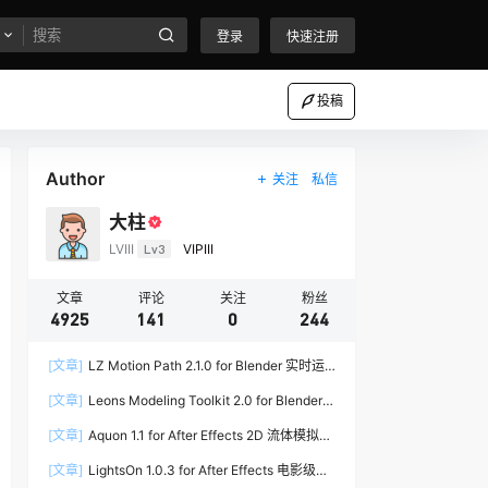
登录
快速注册
投稿
Author
关注
私信
大柱
LVIII
Lv3
VIPIII
文章
评论
关注
粉丝
4925
141
0
244
[文章]
LZ Motion Path 2.1.0 for Blender 实时运
动路径编辑插件
[文章]
Leons Modeling Toolkit 2.0 for Blender
建筑建模工具包
[文章]
Aquon 1.1 for After Effects 2D 流体模拟插
件
[文章]
LightsOn 1.0.3 for After Effects 电影级镜