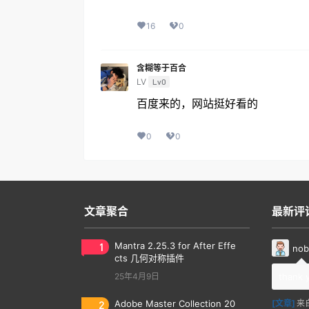
16
0
含糊等于百合
LV
Lv0
百度来的，网站挺好看的
0
0
文章聚合
最新评
1
Mantra 2.25.3 for After Effe
nob
cts 几何对称插件
25年4月9日
thank 
2
Adobe Master Collection 20
[文章]
来