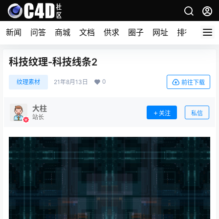
新闻
问答
商城
文档
供求
圈子
网址
排行榜
科技纹理-科技线条2
0
纹理素材
21年8月13日
前往下载
大柱
关注
私信
站长