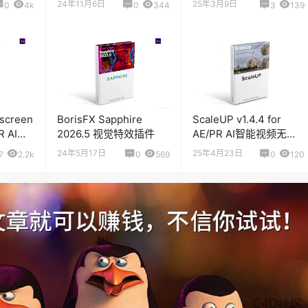
24年11月6日
25年3月9日
0
4k
0
344
3
139
screen
BorisFX Sapphire
ScaleUP v1.4.4 for
PR AI智
2026.5 视觉特效插件
AE/PR AI智能视频无损
汉化版
放大插件
24年5月17日
25年4月23日
7
2.2k
0
569
0
120