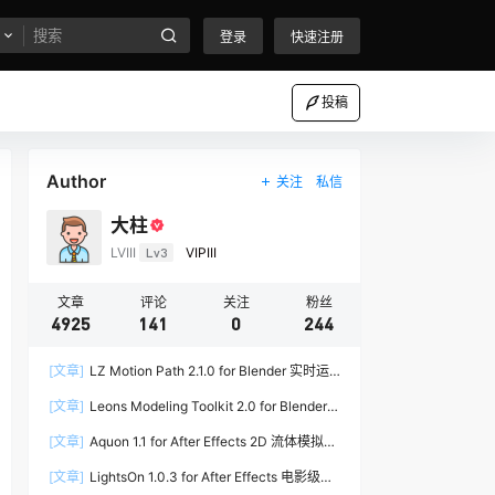
登录
快速注册
投稿
Author
关注
私信
大柱
LVIII
Lv3
VIPIII
文章
评论
关注
粉丝
4925
141
0
244
[文章]
LZ Motion Path 2.1.0 for Blender 实时运
动路径编辑插件
[文章]
Leons Modeling Toolkit 2.0 for Blender
建筑建模工具包
[文章]
Aquon 1.1 for After Effects 2D 流体模拟插
件
[文章]
LightsOn 1.0.3 for After Effects 电影级镜