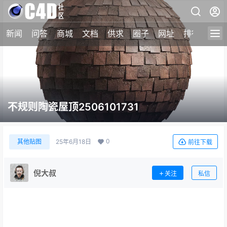
新闻
问答
商城
文档
供求
圈子
网址
排行榜
不规则陶瓷屋顶2506101731
0
其他贴图
25年6月18日
前往下载
倪大叔
关注
私信