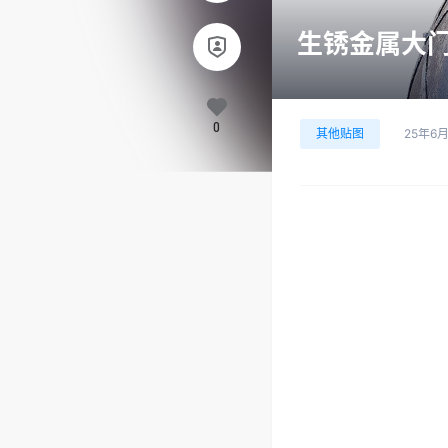
生锈金属大门2
0
其他贴图
25年6月