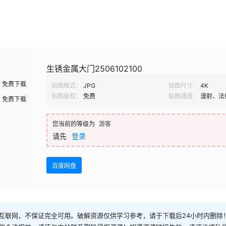
生锈金属大门2506102100
免费下载
贴图格式：
JPG
贴图尺寸：
4K
贴图版权：
免费
贴图通道：
漫射、法
免费下载
您当前的等级为
游客
请先
登录
百度网盘
互联网，不保证完全可用。破解资源仅供学习参考，请于下载后24小时内删除