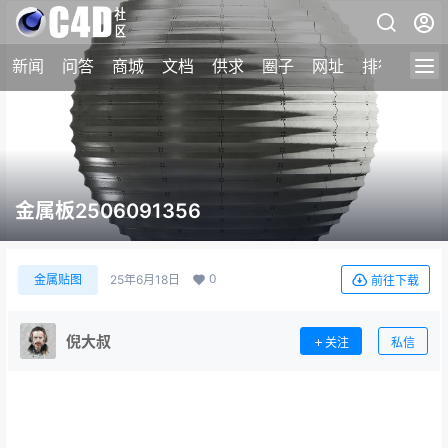
新闻
问答
商城
文档
供求
圈子
网址
排行榜
金属板2506091356
0
金属贴图
25年6月18日
前往下载
倪大叔
关注
私信