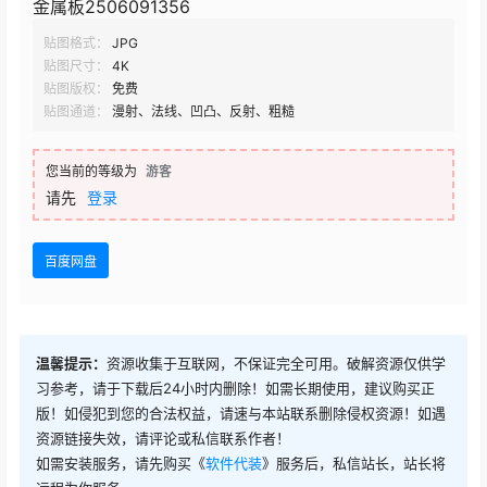
金属板2506091356
贴图格式：
JPG
贴图尺寸：
4K
贴图版权：
免费
贴图通道：
漫射、法线、凹凸、反射、粗糙
您当前的等级为
游客
请先
登录
百度网盘
温馨提示：
资源收集于互联网，不保证完全可用。破解资源仅供学
习参考，请于下载后24小时内删除！如需长期使用，建议购买正
版！如侵犯到您的合法权益，请速与本站联系删除侵权资源！如遇
资源链接失效，请评论或私信联系作者！
如需安装服务，请先购买《
软件代装
》服务后，私信站长，站长将