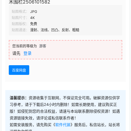
木围栏2506101582
贴图格式：
JPG
贴图尺寸：
4K
贴图版权：
免费
贴图通道：
漫射、法线、凹凸、反射、粗糙
您当前的等级为
游客
请先
登录
百度网盘
温馨提示：
资源收集于互联网，不保证完全可用。破解资源仅供学
习参考，请于下载后24小时内删除！如需长期使用，建议购买正
版！如侵犯到您的合法权益，请速与本站联系删除侵权资源！如遇
资源链接失效，请评论或私信联系作者！
如需安装服务，请先购买《
软件代装
》服务后，私信站长，站长将