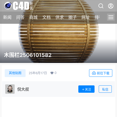
新闻
问答
商城
文档
供求
圈子
网址
排行榜
木围栏2506101582
0
其他贴图
25年6月17日
前往下载
倪大叔
关注
私信