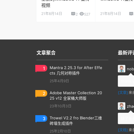
21年8月14日
21年8月14日
2
527
文章聚合
最新评
1
Mantra 2.25.3 for After Effe
nob
cts 几何对称插件
25年4月9日
thank 
2
Adobe Master Collection 20
[文章]
来
25 v12 全家桶大师版
zha
23年10月3日
3
Trowel V2.2 fro Blender三维
除了系
砖墙生成插件
[文档]
来
25年2月10日