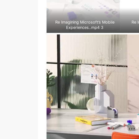
Re Imagining Microsoft’s Mobile
Re 
Experiences..mp4 3