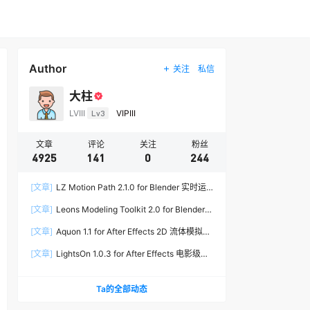
Author
关注
私信
大柱
LVIII
Lv3
VIPIII
文章
评论
关注
粉丝
4925
141
0
244
[文章]
LZ Motion Path 2.1.0 for Blender 实时运
动路径编辑插件
[文章]
Leons Modeling Toolkit 2.0 for Blender
建筑建模工具包
[文章]
Aquon 1.1 for After Effects 2D 流体模拟插
件
[文章]
LightsOn 1.0.3 for After Effects 电影级镜
头光晕插件
Ta的全部动态