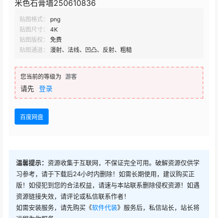
米色石膏墙250610836
贴图格式：
png
贴图尺寸：
4K
贴图版权：
免费
贴图通道：
漫射、法线、凹凸、反射、粗糙
您当前的等级为
游客
请先
登录
百度网盘
温馨提示：
资源收集于互联网，不保证完全可用。破解资源仅供学
习参考，请于下载后24小时内删除！如需长期使用，建议购买正
版！如侵犯到您的合法权益，请速与本站联系删除侵权资源！如遇
资源链接失效，请评论或私信联系作者！
如需安装服务，请先购买《
软件代装
》服务后，私信站长，站长将