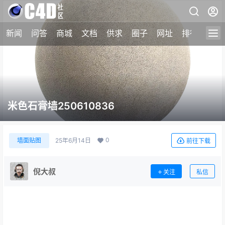
新闻
问答
商城
文档
供求
圈子
网址
排行榜
米色石膏墙250610836
0
墙面贴图
25年6月14日
前往下载
倪大叔
关注
私信