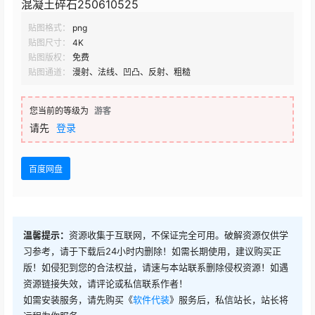
混凝土碎石250610525
贴图格式：
png
贴图尺寸：
4K
贴图版权：
免费
贴图通道：
漫射、法线、凹凸、反射、粗糙
您当前的等级为
游客
请先
登录
百度网盘
温馨提示：
资源收集于互联网，不保证完全可用。破解资源仅供学
习参考，请于下载后24小时内删除！如需长期使用，建议购买正
版！如侵犯到您的合法权益，请速与本站联系删除侵权资源！如遇
资源链接失效，请评论或私信联系作者！
如需安装服务，请先购买《
软件代装
》服务后，私信站长，站长将