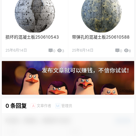
损坏的混凝土板250610543
带弹孔的混凝土板250610588
25年6月14日
25年6月14日
0
3
0
8
0 条回复
文章作者
管理员
A
M
欢迎您，新朋友，感谢参与互动！
确认修改