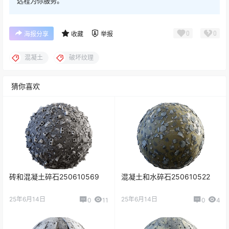
远程为你服务。
0
0
海报分享
收藏
举报
混凝土
破坏纹理
猜你喜欢
砖和混凝土碎石250610569
混凝土和水碎石250610522
25年6月14日
25年6月14日
0
11
0
4