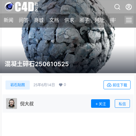
新闻
问答
商城
文档
供求
圈子
网址
排行榜
混凝土碎石250610525
0
岩石贴图
25年6月14日
前往下载
倪大叔
关注
私信