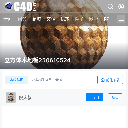
新闻
问答
商城
文档
供求
圈子
网址
排行榜
立方体木地板250610524
0
木纹贴图
25年6月14日
前往下载
倪大叔
关注
私信