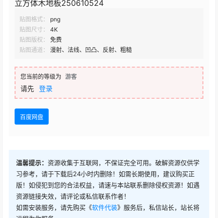
立方体木地板250610524
贴图格式：
png
贴图尺寸：
4K
贴图版权：
免费
贴图通道：
漫射、法线、凹凸、反射、粗糙
您当前的等级为
游客
请先
登录
百度网盘
温馨提示：
资源收集于互联网，不保证完全可用。破解资源仅供学
习参考，请于下载后24小时内删除！如需长期使用，建议购买正
版！如侵犯到您的合法权益，请速与本站联系删除侵权资源！如遇
资源链接失效，请评论或私信联系作者！
如需安装服务，请先购买《
软件代装
》服务后，私信站长，站长将