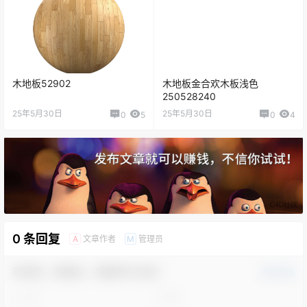
木地板52902
木地板金合欢木板浅色
250528240
25年5月30日
25年5月30日
0
5
0
4
0 条回复
文章作者
管理员
A
M
欢迎您，新朋友，感谢参与互动！
确认修改