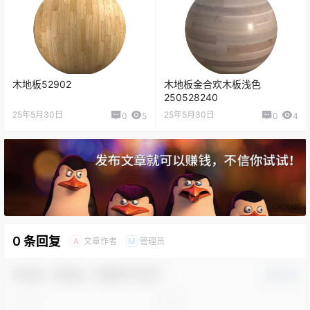
木地板52902
木地板金合欢木板浅色
250528240
25年5月30日
25年5月30日
0
5
0
4
0 条回复
文章作者
管理员
A
M
欢迎您，新朋友，感谢参与互动！
确认修改