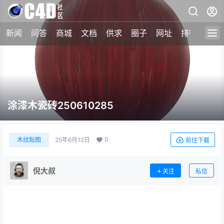
新闻
问答
商城
文档
供求
圈子
网址
排行榜
涂漆木瓷砖250610285
0
木纹贴图
25年6月12日
前往下载
倪大叔
关注
私信