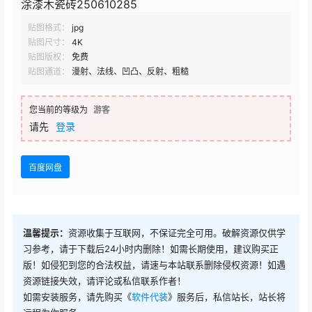
涂漆木瓷砖250610285
贴图格式：
jpg
贴图尺寸：
4K
贴图版权：
免费
贴图通道：
漫射、法线、凹凸、反射、粗糙
您当前的等级为
游客
请先
登录
百度网盘
温馨提示：
资源收集于互联网，不保证完全可用。破解资源仅供学
习参考，请于下载后24小时内删除！如需长期使用，建议购买正
版！如侵犯到您的合法权益，请速与本站联系删除侵权资源！如遇
资源链接失效，请评论或私信联系作者！
如需安装服务，请先购买《
软件代装
》服务后，私信站长，站长将