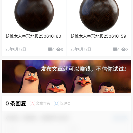
胡桃木人字形地板250610160
胡桃木人字形地板250610159
25年6月12日
25年6月12日
0
5
0
2
0 条回复
文章作者
管理员
A
M
欢迎您，新朋友，感谢参与互动！
确认修改