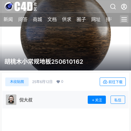
新闻
问答
商城
文档
供求
圈子
网址
排行榜
胡桃木小常规地板250610162
0
木纹贴图
25年6月12日
前往下载
倪大叔
关注
私信