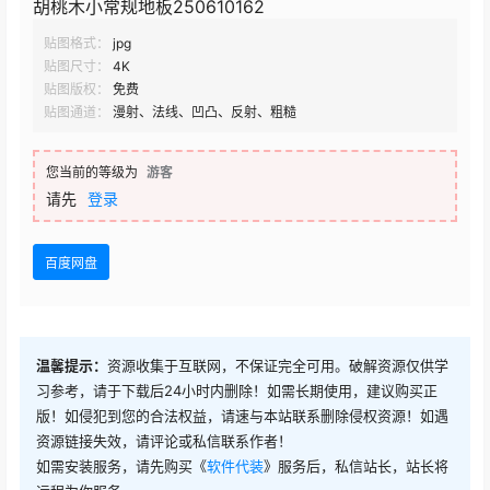
胡桃木小常规地板250610162
贴图格式：
jpg
贴图尺寸：
4K
贴图版权：
免费
贴图通道：
漫射、法线、凹凸、反射、粗糙
您当前的等级为
游客
请先
登录
百度网盘
温馨提示：
资源收集于互联网，不保证完全可用。破解资源仅供学
习参考，请于下载后24小时内删除！如需长期使用，建议购买正
版！如侵犯到您的合法权益，请速与本站联系删除侵权资源！如遇
资源链接失效，请评论或私信联系作者！
如需安装服务，请先购买《
软件代装
》服务后，私信站长，站长将