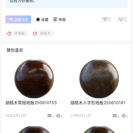
远程为你服务。
0
0
海报分享
收藏
举报
木地板
胡桃木
猜你喜欢
胡桃木常规地板250610155
胡桃木人字形地板250610161
25年6月12日
25年6月12日
0
4
0
5