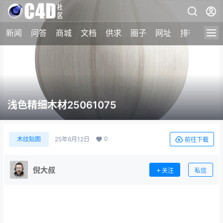
新闻
问答
商城
文档
供求
圈子
网址
排行榜
浅色精细木材25061075
0
木纹贴图
25年6月12日
前往下载
倪大叔
关注
私信