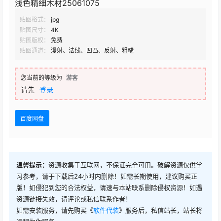
浅色精细木材25061075
贴图格式：
jpg
贴图尺寸：
4K
贴图版权：
免费
贴图通道：
漫射、法线、凹凸、反射、粗糙
您当前的等级为
游客
请先
登录
百度网盘
温馨提示：
资源收集于互联网，不保证完全可用。破解资源仅供学
习参考，请于下载后24小时内删除！如需长期使用，建议购买正
版！如侵犯到您的合法权益，请速与本站联系删除侵权资源！如遇
资源链接失效，请评论或私信联系作者！
如需安装服务，请先购买《
软件代装
》服务后，私信站长，站长将