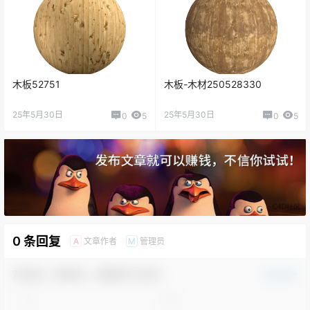
木板52751
木板-木材250528330
25年5月30日
25年5月30日
0
5
0
5
0 条回复
文章作者
管理员
A
M
欢迎您，新朋友，感谢参与互动！
确认修改