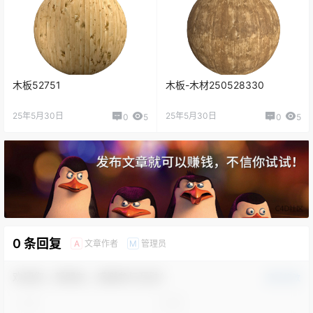
木板52751
木板-木材250528330
25年5月30日
25年5月30日
0
5
0
5
0 条回复
文章作者
管理员
A
M
欢迎您，新朋友，感谢参与互动！
确认修改