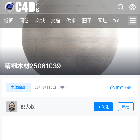
新闻
问答
商城
文档
供求
圈子
网址
排行榜
精细木材25061039
0
木纹贴图
25年6月12日
前往下载
倪大叔
关注
私信