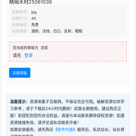
精细木材25061039
贴图格式：
jpg
贴图尺寸：
4K
贴图版权：
免费
贴图通道：
漫射、法线、凹凸、反射、粗糙
您当前的等级为
游客
请先
登录
百度网盘
温馨提示：
资源收集于互联网，不保证完全可用。破解资源仅供学
习参考，请于下载后24小时内删除！如需长期使用，建议购买正
版！如侵犯到您的合法权益，请速与本站联系删除侵权资源！如遇
资源链接失效，请评论或私信联系作者！
如需安装服务，请先购买《
软件代装
》服务后，私信站长，站长将