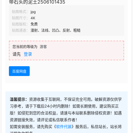
带石头的泥土2506101435
贴图格式：
jpg
贴图尺寸：
4K
贴图版权：
免费
贴图通道：
漫射、法线、凹凸、反射、粗糙
您当前的等级为
游客
请先
登录
百度网盘
温馨提示：
资源收集于互联网，不保证完全可用。破解资源仅供学
习参考，请于下载后24小时内删除！如需长期使用，建议购买正
版！如侵犯到您的合法权益，请速与本站联系删除侵权资源！如遇
资源链接失效，请评论或私信联系作者！
如需安装服务，请先购买《
软件代装
》服务后，私信站长，站长将