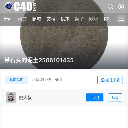
新闻
问答
商城
文档
供求
圈子
网址
排行榜
带石头的泥土2506101435
0
地面贴图
25年6月12日
前往下载
倪大叔
关注
私信