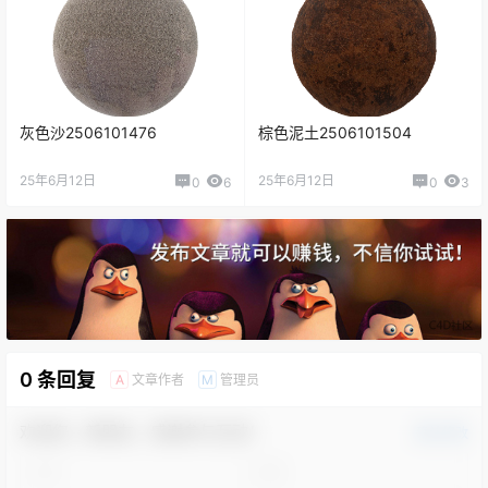
灰色沙2506101476
棕色泥土2506101504
25年6月12日
25年6月12日
0
6
0
3
0 条回复
文章作者
管理员
A
M
欢迎您，新朋友，感谢参与互动！
确认修改