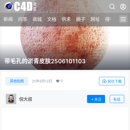
新闻
问答
商城
文档
供求
圈子
网址
排行榜
带毛孔的淤青皮肤2506101103
0
其他贴图
25年6月12日
前往下载
倪大叔
关注
私信