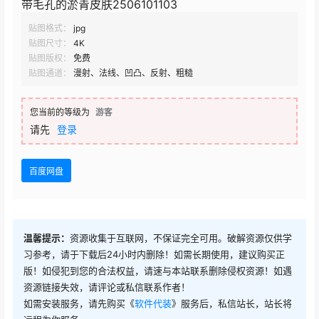
带毛孔的淤青皮肤2506101103
贴图格式：
jpg
贴图尺寸：
4K
贴图版权：
免费
贴图通道：
漫射、法线、凹凸、反射、粗糙
您当前的等级为
游客
请先
登录
百度网盘
温馨提示：
资源收集于互联网，不保证完全可用。破解资源仅供学
习参考，请于下载后24小时内删除！如需长期使用，建议购买正
版！如侵犯到您的合法权益，请速与本站联系删除侵权资源！如遇
资源链接失效，请评论或私信联系作者！
如需安装服务，请先购买《
软件代装
》服务后，私信站长，站长将