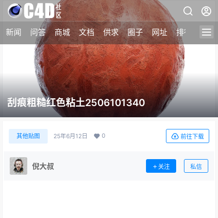
新闻
问答
商城
文档
供求
圈子
网址
排行榜
刮痕粗糙红色粘土2506101340
0
其他贴图
25年6月12日
前往下载
倪大叔
关注
私信