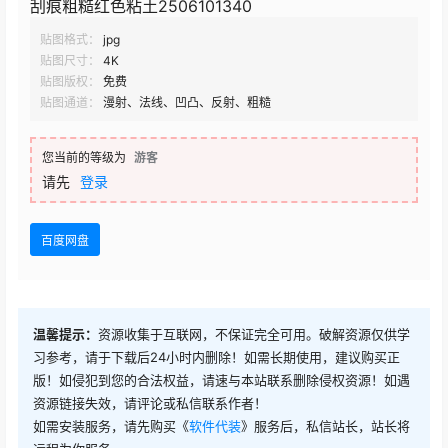
刮痕粗糙红色粘土2506101340
贴图格式：
jpg
贴图尺寸：
4K
贴图版权：
免费
贴图通道：
漫射、法线、凹凸、反射、粗糙
您当前的等级为
游客
请先
登录
百度网盘
温馨提示：
资源收集于互联网，不保证完全可用。破解资源仅供学
习参考，请于下载后24小时内删除！如需长期使用，建议购买正
版！如侵犯到您的合法权益，请速与本站联系删除侵权资源！如遇
资源链接失效，请评论或私信联系作者！
如需安装服务，请先购买《
软件代装
》服务后，私信站长，站长将