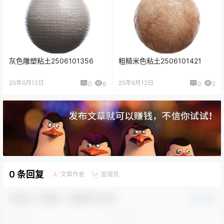
灰色雕塑粘土2506101356
粗糙米色粘土2506101421
25年6月12日
25年6月12日
0
6
0
2
0 条回复
文章作者
管理员
A
M
欢迎您，新朋友，感谢参与互动！
确认修改