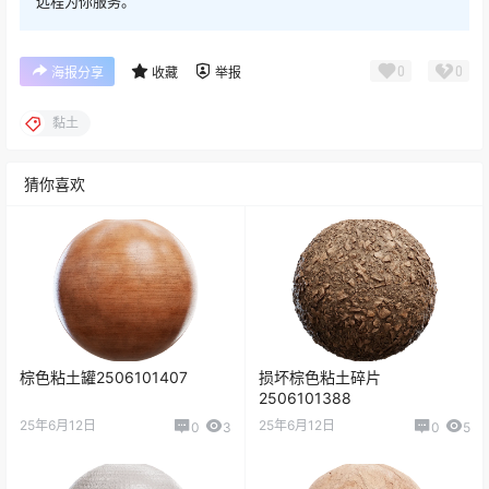
远程为你服务。
0
0
海报分享
收藏
举报
黏土
猜你喜欢
棕色粘土罐2506101407
损坏棕色粘土碎片
2506101388
25年6月12日
25年6月12日
0
3
0
5