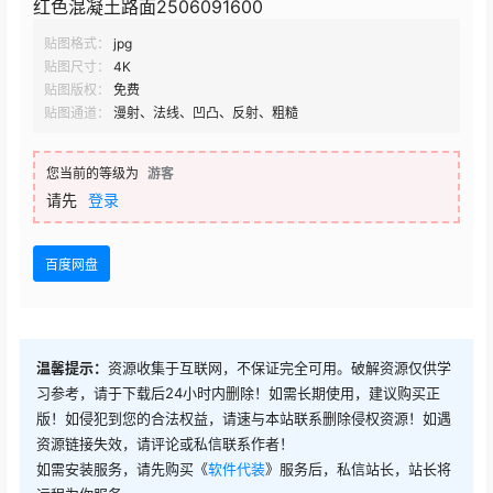
红色混凝土路面2506091600
贴图格式：
jpg
贴图尺寸：
4K
贴图版权：
免费
贴图通道：
漫射、法线、凹凸、反射、粗糙
您当前的等级为
游客
请先
登录
百度网盘
温馨提示：
资源收集于互联网，不保证完全可用。破解资源仅供学
习参考，请于下载后24小时内删除！如需长期使用，建议购买正
版！如侵犯到您的合法权益，请速与本站联系删除侵权资源！如遇
资源链接失效，请评论或私信联系作者！
如需安装服务，请先购买《
软件代装
》服务后，私信站长，站长将