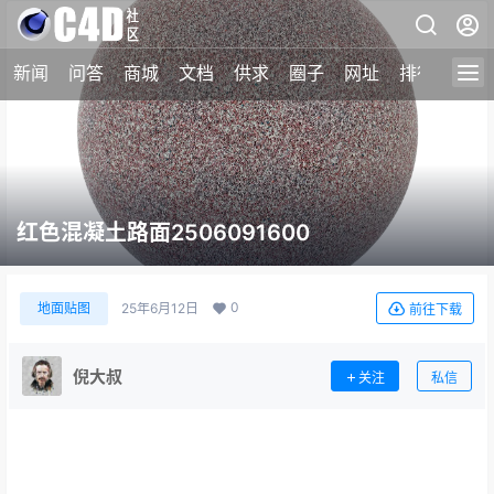
新闻
问答
商城
文档
供求
圈子
网址
排行榜
红色混凝土路面2506091600
0
地面贴图
25年6月12日
前往下载
倪大叔
关注
私信