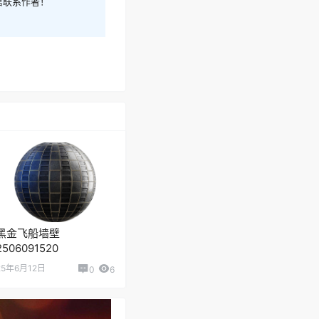
信联系作者！
黑金飞船墙壁
2506091520
25年6月12日
0
6