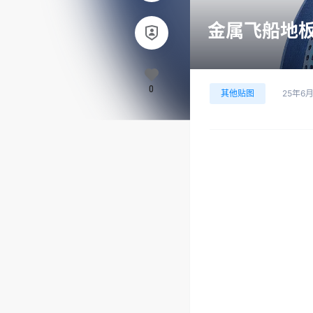
金属飞船地板2
0
其他贴图
25年6月