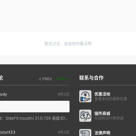
暂无讨论，说说你的看法吧
论
联系与合作
PREV
NEXT
优惠活动
ody
8月3日
查看本站的最新优惠
you
插件商城
SideFX houdini 21.0.729 高级3D特效软件
自：
在线购买付费资源
ozun123
8月3日
法律声明