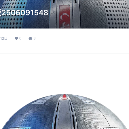
506091548
0
3
12日