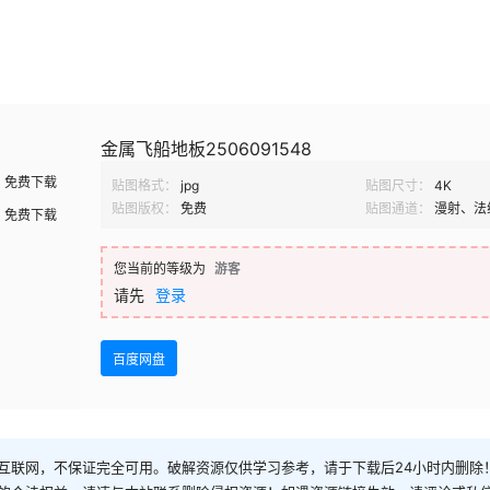
金属飞船地板2506091548
免费下载
贴图格式：
jpg
贴图尺寸：
4K
贴图版权：
免费
贴图通道：
漫射、法
免费下载
您当前的等级为
游客
请先
登录
百度网盘
互联网，不保证完全可用。破解资源仅供学习参考，请于下载后24小时内删除