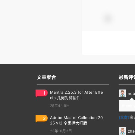
文章聚合
最新评
1
Mantra 2.25.3 for After Effe
nob
cts 几何对称插件
25年4月9日
thank 
2
Adobe Master Collection 20
[文章]
来
25 v12 全家桶大师版
zha
23年10月3日