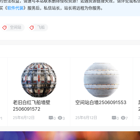
的合法权益，请速与本站联系删除侵权资源！如遇资源链接失效，请评论或私
买《
软件代装
》服务后，私信站长，站长将远程为你服务。
空间站
飞船
老旧白红飞船墙壁
空间站白墙2506091553
2506091572
25年6月12日
25年6月12日
1
0
3
0
7