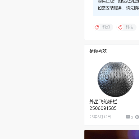
购买正版！如侵犯到您
如需安装服务，请先购
科幻
科技
猜你喜欢
外星飞船栅栏
2506091585
25年6月12日
0