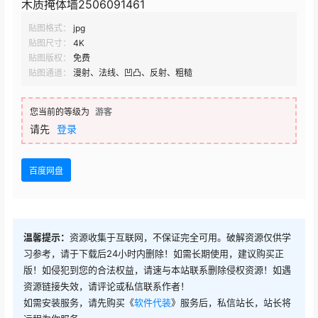
木质掩体墙2506091461
贴图格式：
jpg
贴图尺寸：
4K
贴图版权：
免费
贴图通道：
漫射、法线、凹凸、反射、粗糙
您当前的等级为
游客
请先
登录
百度网盘
温馨提示：
资源收集于互联网，不保证完全可用。破解资源仅供学
习参考，请于下载后24小时内删除！如需长期使用，建议购买正
版！如侵犯到您的合法权益，请速与本站联系删除侵权资源！如遇
资源链接失效，请评论或私信联系作者！
如需安装服务，请先购买《
软件代装
》服务后，私信站长，站长将