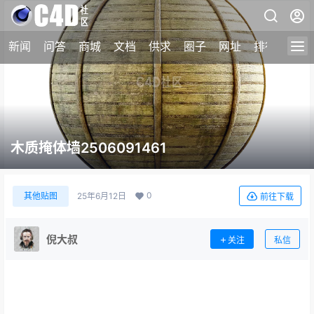
新闻
问答
商城
文档
供求
圈子
网址
排行榜
木质掩体墙2506091461
0
其他贴图
25年6月12日
前往下载
倪大叔
关注
私信