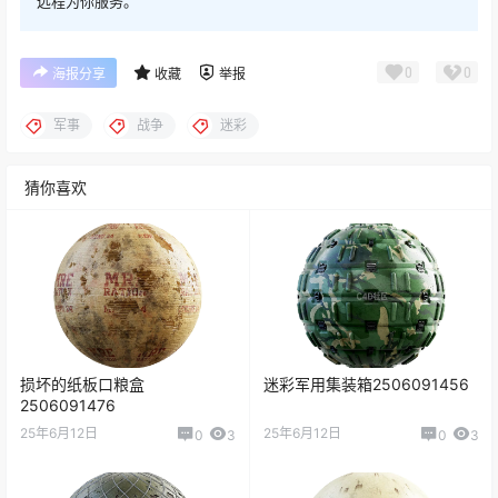
远程为你服务。
0
0
海报分享
收藏
举报
军事
战争
迷彩
猜你喜欢
损坏的纸板口粮盒
迷彩军用集装箱2506091456
2506091476
25年6月12日
25年6月12日
0
3
0
3