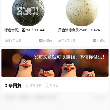
绿色金属头盔2506091443
黄色涂漆金属2506091424
25年6月12日
25年6月12日
0
3
0
4
0 条回复
文章作者
管理员
A
M
欢迎您，新朋友，感谢参与互动！
确认修改