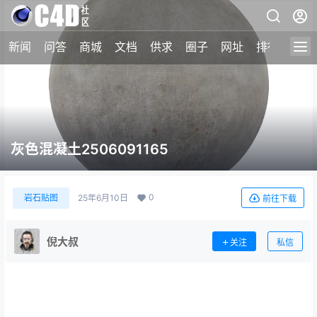
新闻
问答
商城
文档
供求
圈子
网址
排行榜
灰色混凝土2506091165
0
岩石贴图
25年6月10日
前往下载
倪大叔
关注
私信