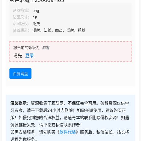
灰色混凝土2506091165
贴图格式：
png
贴图尺寸：
4K
贴图版权：
免费
贴图通道：
漫射、法线、凹凸、反射、粗糙
您当前的等级为
游客
请先
登录
百度网盘
温馨提示：
资源收集于互联网，不保证完全可用。破解资源仅供学
习参考，请于下载后24小时内删除！如需长期使用，建议购买正
版！如侵犯到您的合法权益，请速与本站联系删除侵权资源！如遇
资源链接失效，请评论或私信联系作者！
如需安装服务，请先购买《
软件代装
》服务后，私信站长，站长将
远程为你服务。