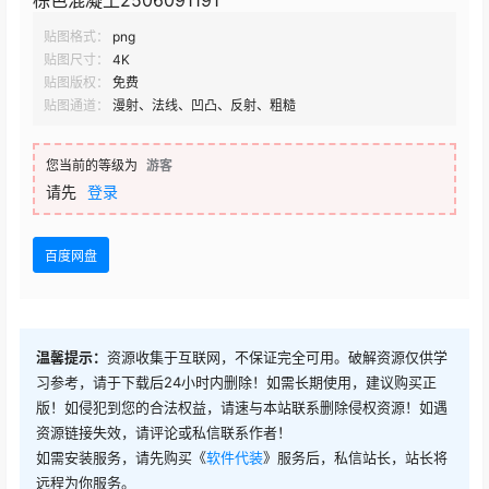
棕色混凝土2506091191
贴图格式：
png
贴图尺寸：
4K
贴图版权：
免费
贴图通道：
漫射、法线、凹凸、反射、粗糙
您当前的等级为
游客
请先
登录
百度网盘
温馨提示：
资源收集于互联网，不保证完全可用。破解资源仅供学
习参考，请于下载后24小时内删除！如需长期使用，建议购买正
版！如侵犯到您的合法权益，请速与本站联系删除侵权资源！如遇
资源链接失效，请评论或私信联系作者！
如需安装服务，请先购买《
软件代装
》服务后，私信站长，站长将
远程为你服务。