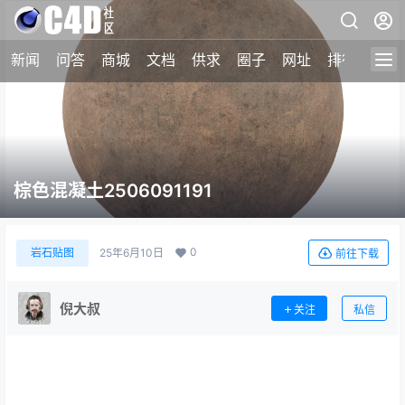
新闻
问答
商城
文档
供求
圈子
网址
排行榜
棕色混凝土2506091191
0
岩石贴图
25年6月10日
前往下载
倪大叔
关注
私信