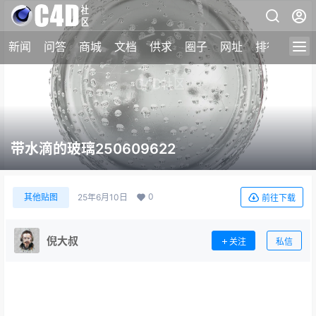
新闻
问答
商城
文档
供求
圈子
网址
排行榜
带水滴的玻璃250609622
0
其他贴图
25年6月10日
前往下载
倪大叔
关注
私信