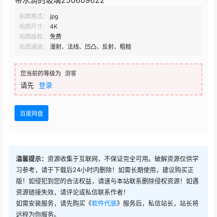
带水滴的玻璃250609622
贴图格式：
jpg
贴图尺寸：
4K
贴图版权：
免费
贴图通道：
漫射、法线、凹凸、反射、粗糙
您当前的等级为
游客
请先
登录
百度网盘
温馨提示：
资源收集于互联网，不保证完全可用。破解资源仅供学
习参考，请于下载后24小时内删除！如需长期使用，建议购买正
版！如侵犯到您的合法权益，请速与本站联系删除侵权资源！如遇
资源链接失效，请评论或私信联系作者！
如需安装服务，请先购买《
软件代装
》服务后，私信站长，站长将
远程为你服务。