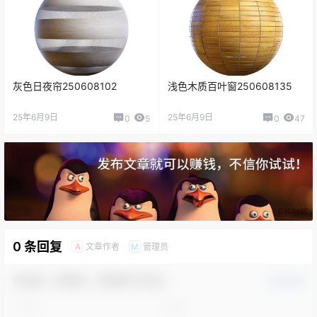
灰色日夜帘250608102
浅色木质百叶窗250608135
25年6月9日
25年6月9日
0
5
0
47
0 条回复
文章作者
管理员
A
M
欢迎您，新朋友，感谢参与互动！
确认修改