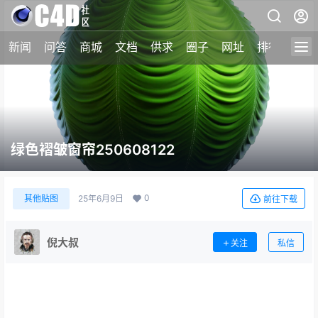
新闻
问答
商城
文档
供求
圈子
网址
排行榜
绿色褶皱窗帘250608122
0
其他贴图
25年6月9日
前往下载
倪大叔
关注
私信