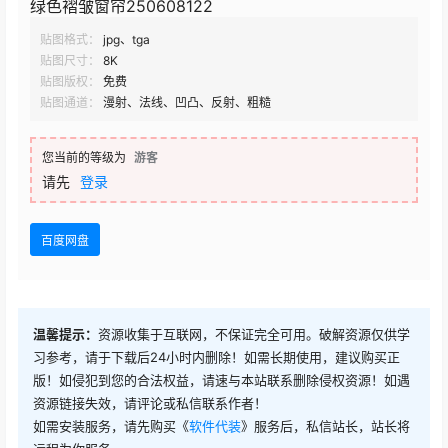
绿色褶皱窗帘250608122
贴图格式：
jpg、tga
贴图尺寸：
8K
贴图版权：
免费
贴图通道：
漫射、法线、凹凸、反射、粗糙
您当前的等级为
游客
请先
登录
百度网盘
温馨提示：
资源收集于互联网，不保证完全可用。破解资源仅供学
习参考，请于下载后24小时内删除！如需长期使用，建议购买正
版！如侵犯到您的合法权益，请速与本站联系删除侵权资源！如遇
资源链接失效，请评论或私信联系作者！
如需安装服务，请先购买《
软件代装
》服务后，私信站长，站长将