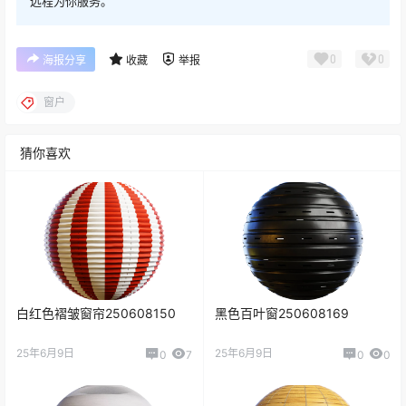
远程为你服务。
0
0
海报分享
收藏
举报
窗户
猜你喜欢
白红色褶皱窗帘250608150
黑色百叶窗250608169
25年6月9日
25年6月9日
0
7
0
0