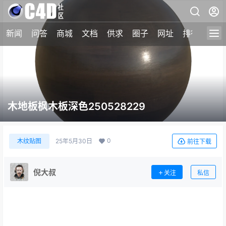
新闻
问答
商城
文档
供求
圈子
网址
排行榜
木地板枫木板深色250528229
0
木纹贴图
25年5月30日
前往下载
倪大叔
关注
私信