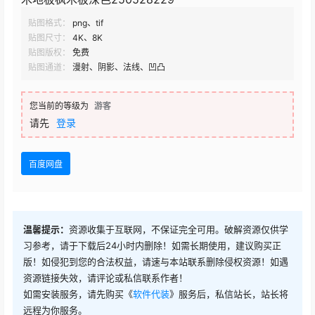
贴图格式：
png、tif
贴图尺寸：
4K、8K
贴图版权：
免费
贴图通道：
漫射、阴影、法线、凹凸
您当前的等级为
游客
请先
登录
百度网盘
温馨提示：
资源收集于互联网，不保证完全可用。破解资源仅供学
习参考，请于下载后24小时内删除！如需长期使用，建议购买正
版！如侵犯到您的合法权益，请速与本站联系删除侵权资源！如遇
资源链接失效，请评论或私信联系作者！
如需安装服务，请先购买《
软件代装
》服务后，私信站长，站长将
远程为你服务。