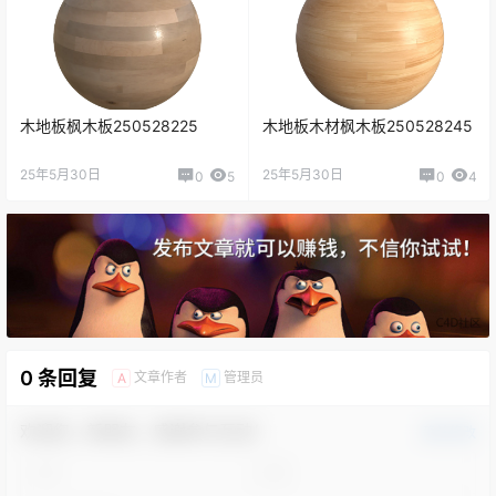
木地板枫木板250528225
木地板木材枫木板250528245
25年5月30日
25年5月30日
0
5
0
4
0 条回复
文章作者
管理员
A
M
欢迎您，新朋友，感谢参与互动！
确认修改