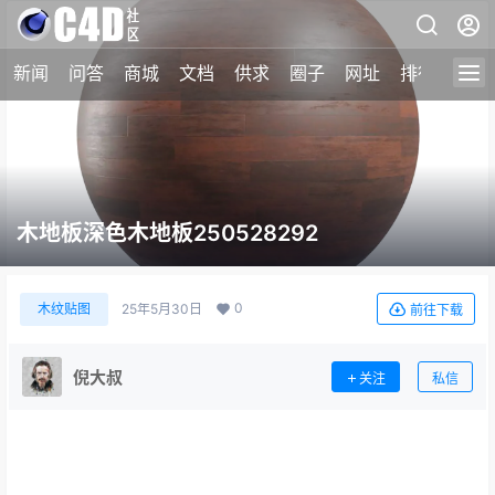
新闻
问答
商城
文档
供求
圈子
网址
排行榜
木地板深色木地板250528292
0
木纹贴图
25年5月30日
前往下载
倪大叔
关注
私信