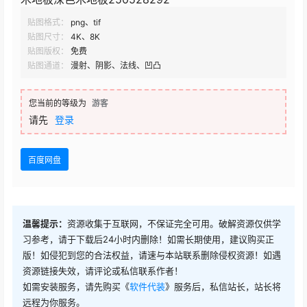
贴图格式：
png、tif
贴图尺寸：
4K、8K
贴图版权：
免费
贴图通道：
漫射、阴影、法线、凹凸
您当前的等级为
游客
请先
登录
百度网盘
温馨提示：
资源收集于互联网，不保证完全可用。破解资源仅供学
习参考，请于下载后24小时内删除！如需长期使用，建议购买正
版！如侵犯到您的合法权益，请速与本站联系删除侵权资源！如遇
资源链接失效，请评论或私信联系作者！
如需安装服务，请先购买《
软件代装
》服务后，私信站长，站长将
远程为你服务。