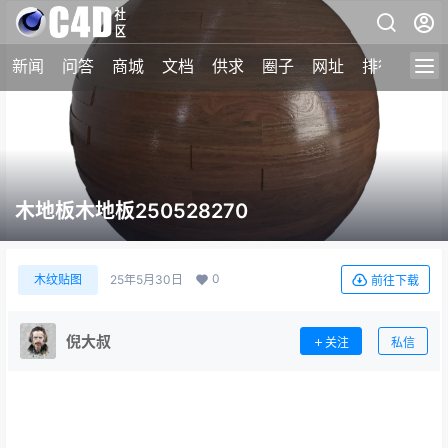
新闻
问答
商城
文档
供求
圈子
网址
排行榜
木地板木地板250528270
0
木纹贴图
25年5月30日
前往下载
倪大叔
关注
私信