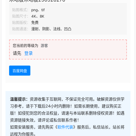
贴图格式：
png、tif
贴图尺寸：
4K、8K
贴图版权：
免费
贴图通道：
漫射、阴影、法线、凹凸
您当前的等级为
游客
请先
登录
百度网盘
温馨提示：
资源收集于互联网，不保证完全可用。破解资源仅供学
习参考，请于下载后24小时内删除！如需长期使用，建议购买正
版！如侵犯到您的合法权益，请速与本站联系删除侵权资源！如遇
资源链接失效，请评论或私信联系作者！
如需安装服务，请先购买《
软件代装
》服务后，私信站长，站长将
远程为你服务。