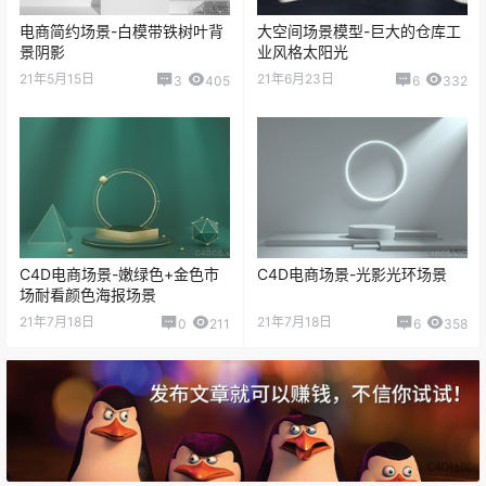
电商简约场景-白模带铁树叶背
大空间场景模型-巨大的仓库工
景阴影
业风格太阳光
21年5月15日
21年6月23日
3
405
6
332
C4D电商场景-嫩绿色+金色市
C4D电商场景-光影光环场景
场耐看颜色海报场景
21年7月18日
21年7月18日
0
211
6
358