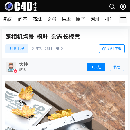
新闻
问答
商城
文档
供求
圈子
网址
排行榜
照相机场景-枫叶-杂志长板凳
0
场景工程
21年7月25日
前往下载
大柱
关注
私信
站长