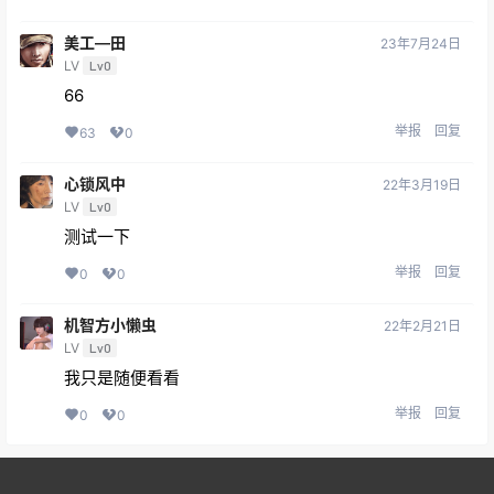
美工—田
23年7月24日
LV
Lv0
66
举报
回复
63
0
心锁风中
22年3月19日
LV
Lv0
测试一下
举报
回复
0
0
机智方小懒虫
22年2月21日
LV
Lv0
我只是随便看看
举报
回复
0
0