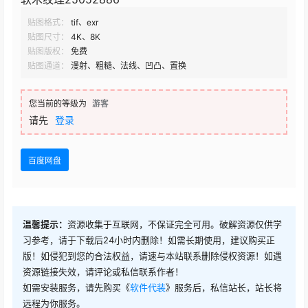
贴图格式：
tif、exr
贴图尺寸：
4K、8K
贴图版权：
免费
贴图通道：
漫射、粗糙、法线、凹凸、置换
您当前的等级为
游客
请先
登录
百度网盘
温馨提示：
资源收集于互联网，不保证完全可用。破解资源仅供学
习参考，请于下载后24小时内删除！如需长期使用，建议购买正
版！如侵犯到您的合法权益，请速与本站联系删除侵权资源！如遇
资源链接失效，请评论或私信联系作者！
如需安装服务，请先购买《
软件代装
》服务后，私信站长，站长将
远程为你服务。