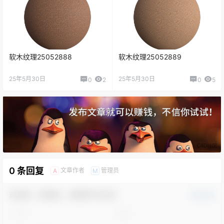
软木纹理25052888
软木纹理25052889
25年5月30日
25年5月30日
0
2
0
5
0 条回复
文章作者
管理员
A
M
欢迎您，新朋友，感谢参与互动！
确认修改